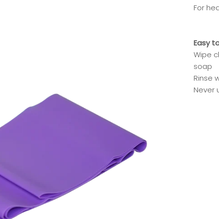
For he
Easy t
Wipe c
soap
Rinse w
Never 