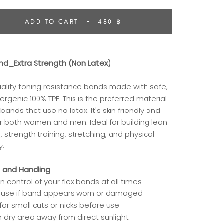
ADD TO CART
480 ฿
and_Extra Strength (Non Latex)
uality toning resistance bands made with safe,
ergenic 100% TPE. This is the preferred material
x bands that use no latex. It's skin friendly and
or both women and men. Ideal for building lean
 strength training, stretching, and physical
y.
g and Handling
n control of your flex bands at all times
 use if band appears worn or damaged
or small cuts or nicks before use
n dry area away from direct sunlight