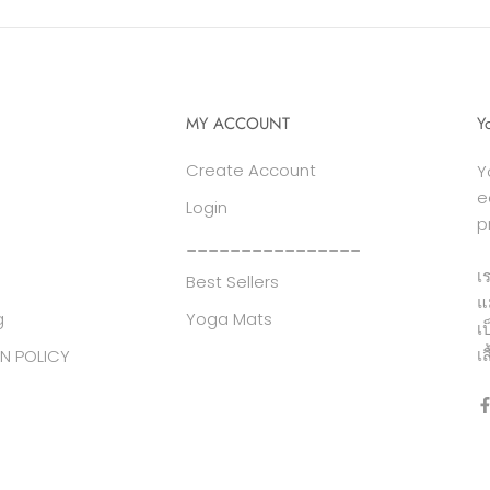
MY ACCOUNT
Y
Create Account
Y
e
Login
p
________________
เ
Best Sellers
แ
g
Yoga Mats
เ
เ
N POLICY