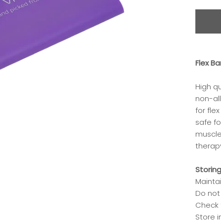
Flex B
High q
non-all
for fle
safe f
muscle,
therap
Storin
Maintai
Do not
Check f
Store i