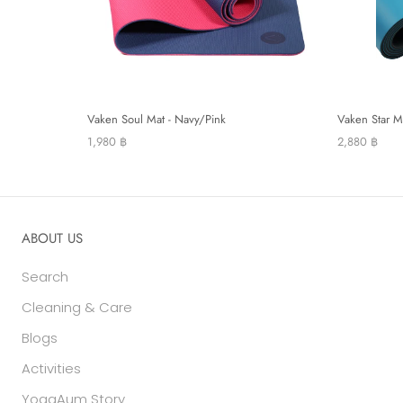
Vaken Soul Mat - Navy/Pink
Vaken Star Ma
1,980 ฿
2,880 ฿
ABOUT US
Search
Cleaning & Care
Blogs
Activities
YogaAum Story