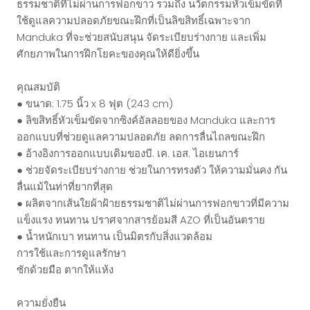
ธรรมชาติที่ไม่ผ่านการฟอกขาว รวมถึง นวัตกรรมหัวเข็มขัดที่
ใช้ดูแลความปลอดภัยขณะฝึกที่เป็นลิขสิทธิ์เฉพาะจาก
Manduka ที่จะช่วยสนับสนุน จัดระเบียบร่างกาย และเพิ่ม
ศักยภาพในการฝึกโยคะของคุณให้ดียิ่งขึ้น
คุณสมบัติ
● ขนาด: 1.75 นิ้ว x 8 ฟุต (243 cm)
● ลิขสิทธิ์หัวเข็มขัดจากซิงค์อัลลอยของ Manduka และการ
ออกแบบที่ช่วยดูแลความปลอดภัย ลดการลื่นไถลขณะฝึก
● อ้างอิงการออกแบบเดิมของบี. เค. เอส. ไอเยนการ์
● ช่วยจัดระเบียบร่างกาย ช่วยในการทรงตัว ให้ความมั่นคง กัน
ลื่นแม้ในท่าที่ยากที่สุด
● ผลิตจากเส้นใยผ้าฝ้ายธรรมชาติไม่ผ่านการฟอกขาวที่มีความ
แข็งแรง ทนทาน ปราศจากสารย้อมสี AZO ที่เป็นอันตราย
● น้ำหนักเบา ทนทาน เป็นมิตรกับสิ่งแวดล้อม
การใช้และการดูแลรักษา
ซักด้วยมือ ตากให้แห้ง
ความยั่งยืน