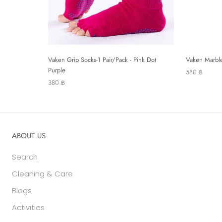
Vaken Grip Socks-1 Pair/Pack - Pink Dot
Vaken Marble
Purple
580 ฿
380 ฿
ABOUT US
Search
Cleaning & Care
Blogs
Activities