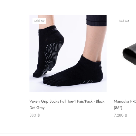
Sold out
Sold out
Vaken Grip Socks Full Toe-1 Pair/Pack - Black
Manduka PRO
Dot Grey
(85")
380 ฿
7,280 ฿