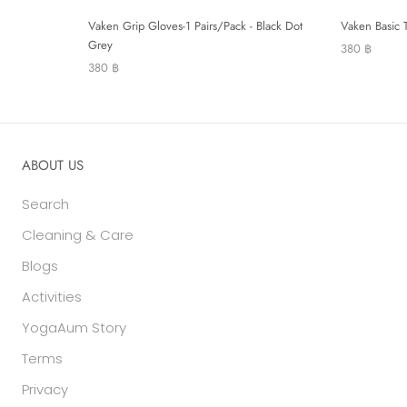
Vaken Grip Gloves-1 Pairs/Pack - Black Dot
Vaken Basic T
Grey
380 ฿
380 ฿
ABOUT US
Search
Cleaning & Care
Blogs
Activities
YogaAum Story
Terms
Privacy