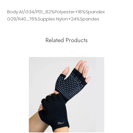
Body:A1/G34/P01_82%Polyester+18%Spandex
G29/R40_76%Supplex Nylon+24%Spandex
Related Products