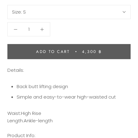
Size:
S
ADD TO CART
4,300 ฿
Details:
Back butt lifting design
Simple and easy-to-wear high-waisted cut
Waist:High Rise
Length:Ankle-length
Product Info: