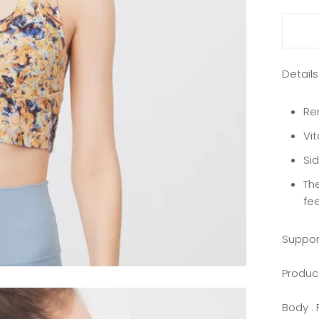
Details
Re
Vit
Sid
Th
fee
Support
Product
Body :