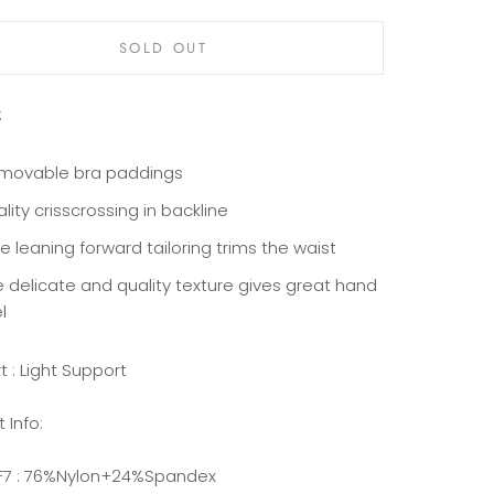
SOLD OUT
:
movable bra paddings
ality crisscrossing in backline
e leaning forward tailoring trims the waist
e delicate and quality texture gives great hand
l
 : Light Support
 Info:
 F7 : 76%Nylon+24%Spandex