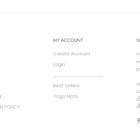
MY ACCOUNT
Y
Create Account
Y
e
Login
p
________________
เ
Best Sellers
แ
g
Yoga Mats
เ
เ
N POLICY