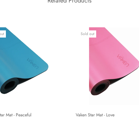
Related Products
out
Sold out
tar Mat - Peaceful
Vaken Star Mat - Love