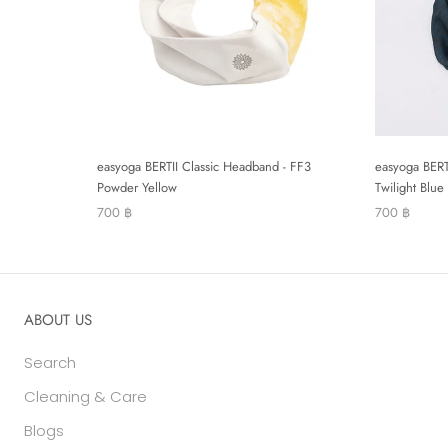
easyoga BERTII Classic Headband - FF3
easyoga BERT
Powder Yellow
Twilight Blue
700 ฿
700 ฿
ABOUT US
Search
Cleaning & Care
Blogs