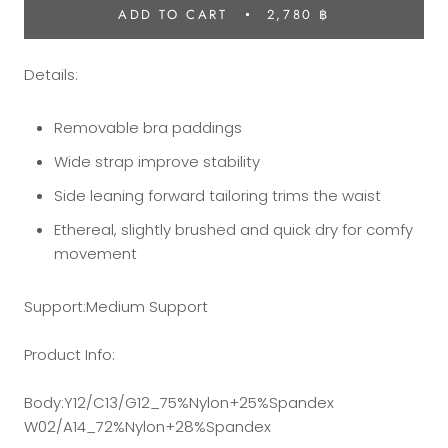
ADD TO CART
2,780 ฿
Details:
Removable bra paddings
Wide strap improve stability
Side leaning forward tailoring trims the waist
Ethereal, slightly brushed and quick dry for comfy
movement
Support:Medium Support
Product Info:
Body:Y12/C13/G12_75%Nylon+25%Spandex
W02/A14_72%Nylon+28%Spandex