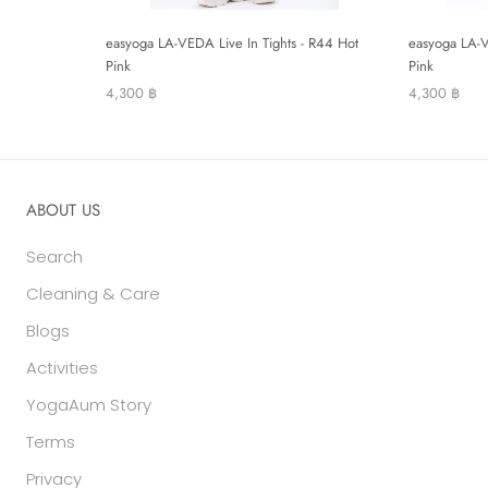
easyoga LA-VEDA Live In Tights - R44 Hot
easyoga LA-V
Pink
Pink
4,300 ฿
4,300 ฿
ABOUT US
Search
Cleaning & Care
Blogs
Activities
YogaAum Story
Terms
Privacy